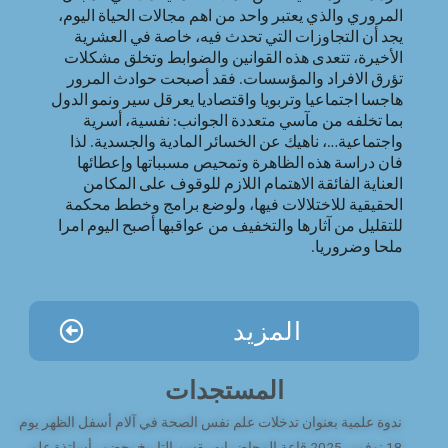
المروري والذي يعتبر واحد من اهم مجالات الحياة اليوم،
يجد أن التجاوزات التي تحدث فيه، خاصة في العشرية
الأخيرة، تتعدى هذه القوانين والضوابط وتخلق مشكلات
تؤرق الافراد والمؤسسات. فقد أصبحت حوادث المرور
هاجسا اجتماعيا وتربويا واقتصاديا يعرقل سير ونمو الدول
بما تخلفه من مآسي متعددة الجوانب: نفسية، أسرية
واجتماعية…، ناهيك عن الخسائر المادية والجسدية. لذا
فان دراسة هذه الظاهرة وتمحيص مسبباتها وإعطائها
العناية الفائقة الاهتمام اللازم للوقوف على المكامن
الحقيقية للاختلالات فيها، ولوضع برامج وخطط محكمة
للتقليل من آثارها والتخفيف من عواقبها أصبح اليوم امرا
ملحا وضروريا.
المزيد
المستجدات
ندوة علمية بعنوان تدخلات علم نفس الصحة في آلام أسفل الظهر يوم
18 نوفمبر 2025 قاعة المحاضرات بقسم التاريخ بحضور أساتذة علم