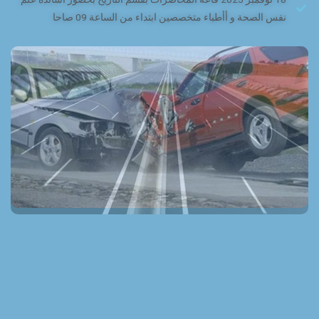
نفس الصحة و أأطباء متخصصين ابتداء من الساعة 09 صاحا