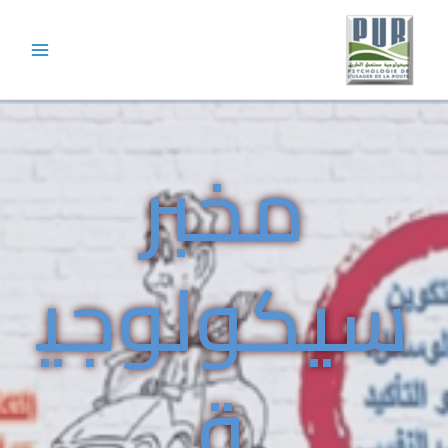
مخبر
سيكولوجي
ة