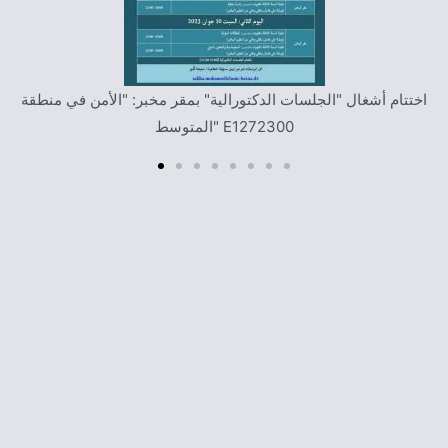
اختتام أشغال الملتقى الوطني حضوريا وعن بعد: "مسعى انضمام الجزائر
لمجموعة البريكس: الفرص والتحديات" [10-06-2023] برئاسة: أ.د. لزهر
وناسي