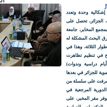
إشكالية وحدة وتعدد
المضامين، هيئة بحثية ملحقة بجامعة باتنة 1، الجزائر، تحصل على
 مقر المخبر بمجمع المخابر، جامعة
 فرق البحث المشكلة له
وار الثلاثة، وهذا في
جح في تنظيم تظاهرت
يام دراسية وندوات)
وية للجزائر في بعدها
أشرفت على سلسلة من
لدورية المرجعية في
توفر مقر المخبر، على
الدكتوراه، للدراسة