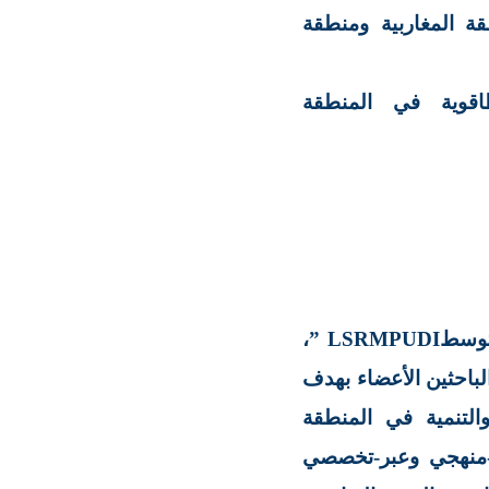
قة المغاربية ومنطقة
طاقوية في المنطقة
متوسط
” LSRMPUDI
،
تنسيق جهود الباحثين الأعضاء بهدف
التنمية في المنطقة
ر-منهجي وعبر-تخصصي