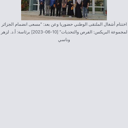
اختتام أشغال الملتقى الوطني حضوريا وعن بعد: "آليات تعزيز الصحة
الالكترونية في الجزائر" [23-10-2023] برئاسة: د. رانية هدار