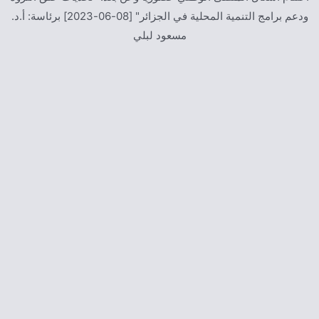
اختتام أشغال "الجلسات الدكتورالية" بمقر مخبر: "الأمن في منطقة
المتوسط" E1272300